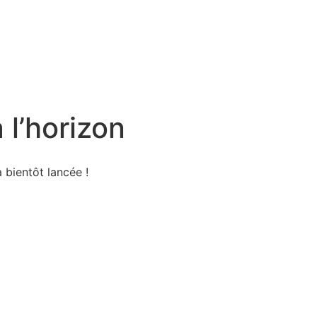
Nos offres
Nos réalisations
Astuces
 l’horizon
 bientôt lancée !
Mentions Légales
|
Politique de confidentialité