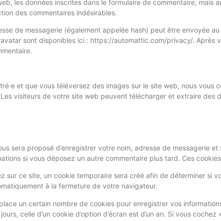
b, les données inscrites dans le formulaire de commentaire, mais auss
ction des commentaires indésirables.
sse de messagerie (également appelée hash) peut être envoyée au ser
ravatar sont disponibles ici : https://automattic.com/privacy/. Après
mmentaire.
gistré·e et que vous téléversez des images sur le site web, nous vous 
s visiteurs de votre site web peuvent télécharger et extraire des d
vous sera proposé d’enregistrer votre nom, adresse de messagerie et
ormations si vous déposez un autre commentaire plus tard. Ces cookies
ur ce site, un cookie temporaire sera créé afin de déterminer si vot
matiquement à la fermeture de votre navigateur.
lace un certain nombre de cookies pour enregistrer vos information
ours, celle d’un cookie d’option d’écran est d’un an. Si vous cochez